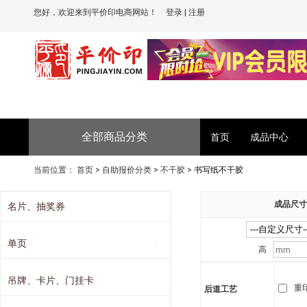
您好，欢迎来到平价印电商网站！
登录
|
注册
全部商品分类
首页
成品中心
当前位置：
首页
>
自助报价分类
>
不干胶
>
书写纸不干胶
成品尺寸(
名片、抽奖券
单页
高
吊牌、卡片、门挂卡
重
后道工艺