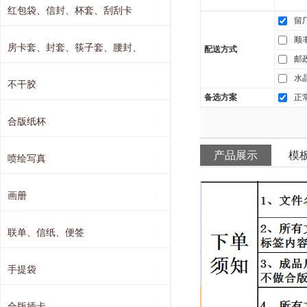
红包袋、信封、杯套、刮刮卡
留
顺
房卡套、封套、筷子套、腰封、
配送方式
邮
水
不干胶
备选方案
正
合版纸杯
产品展示
模
喷绘写真
画册
联单、信纸、便签
手提袋
合版插卡